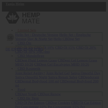
Tanja Heim
Jetzt registrieren
Limited Sets
Hello Set - Deutsche Version
Hello Set - Englische
DE
Version
Day & Night Set
Hello CBDog Set
CBD Öle
CBD Öl 5%
CBD Öl 10%
CBD Öl 15%
CBD Öl 20%
DE
EN
HU
ES
FR
IT
RO
CBD Öl 10% THC-frei
CBD Mundpflege
CBDent Fluid Lemon Grass
CBDent Gel Lemon Grass
MHD 10/26
CBDent Gel Eucalyptus MHD 10/26
CBD Kosmetik
Joint Relief Agility+
Joint Relief Gel
Sativa Omorfiá Day
Sativa Omorfiá Night
Sativa Repair Salve
CBDeodorant
CBDermal Bodyfood 100 ml
CBDermal Bodyfood 200
ml
Food
CBDust Youth
CBDust Renew
CBD für Tiere
CBD Öl Pet Edition
CBDog Cookies
CBD Öl Cat Edition
Pet Concentrate 10%
Pet Concentrate 15%
Pet