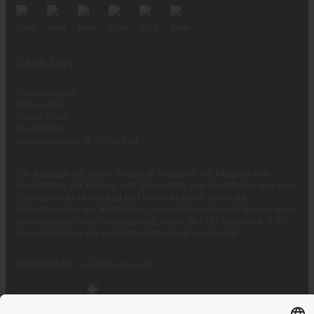
ÜBER UNS
Unternehmen
Philosophie
Unser Team
Produktion
Laboranalysen & Sicherheit
Die Aussagen auf dieser Website in Bezug auf die Diagnose von
Krankheiten, der Heilung oder Behandlung von Krankheiten sind vom
Gesetzgeber nicht bestätigt und stellen in keiner Weise ein
Heilversprechen dar. Konsultiere immer deinen Arzt und beachte dabei
die länderspezifische Gesetzgebung, bevor du CBD einnimmst. CBD
(Cannabidiol) ist ein natürlicher Bestandteil von Hanföl.
© HEMPMATE - All rights reserved.
Proudly hosted in