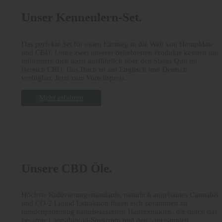
Unser Kennenlern-Set.
Das perfekte Set für einen Einstieg in die Welt von HempMate
und CBD. Lerne zwei unserer beliebtesten Produkte kennen und
informiere dich dazu ausführlich über den Status Quo im
Bereich CBD. Das Buch ist auf Englisch und Deutsch
verfügbar. Jetzt zum Vorteilspreis.
Mehr erfahren
Unsere CBD Öle.
Höchste Kultivierungsstandards, natürlich angebautes Cannabis
und CO-2 Liquid Extraktion fügen sich zusammen zu
hundertprozentig naturbelassenen Hanfextrakten, die durch das
gesamte Cannabinoid-Spektrum und den sogenannten