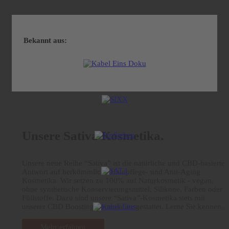
Bekannt aus:
Unsere Sativa Kosmetika.
Unsere neue Reihe “Sativa” ist die natürliche und CBD-basierte
Antwort auf herkömmliche Hautpflege- und Anti-Aging
Kosmetika. Wir setzen zu 100% auf Naturkosmetik - vegan,
ohne synthetische Konservierungsmittel, Silikone, Farben oder
Füllstoffe. Dazu sind unsere “Sativa”-Kosmetika stets mit
unserer CBD Boosting Formula ausgestattet. Lerne Sie kennen.
Mehr erfahren