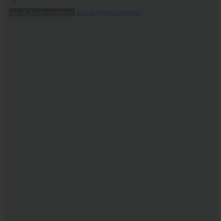
Jetzt als Kunde registrieren!
Jetzt als Partner registrieren!
CBGa
- the
mother
of all
cannabinoids
.
Learn more
Rich
food for smooth
skin
.
CBDermal
Bodyfood
.
Learn more
Move freely
and
lightly
. With
Joint Relief
Agility+
Learn more
Trust HEMPMATE.