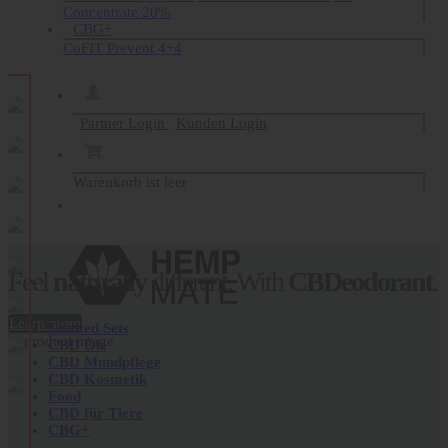
Concentrate 20%
CBG+
CoFIT Prevent 4+4
Partner Login
Kunden Login
Warenkorb ist leer
Feel
naturally
different. With
CBDeodorant
.
Learn more
Limited Sets
CBD Öle
Now
ready
to
travel
.
CBDermal Bodyfood
CBD Mundpflege
CBD Kosmetik
100 ml.
Food
CBD für Tiere
CBG+
Learn more